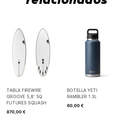
relacionados
-
TABLA FIREWIRE
BOTELLA YETI
EC
GROOVE 5,8' 5Q
RAMBLER 1.3L
SE
FUTURES SQUASH
60,00 €
22,
870,00 €