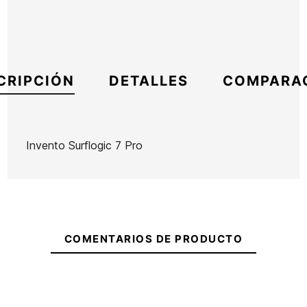
CRIPCIÓN
DETALLES
COMPARA
Invento Surflogic 7 Pro
Marca
Surf Logic
Referencia
SL -IGITX52600
En stock
0 Artículos
COMENTARIOS DE PRODUCTO
Cinchas
Surflogic
4.55m
Ean13
21094559