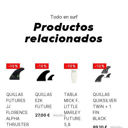
Todo en surf
Productos
relacionados
-10%
-10%
-10%
-10%
QUILLAS
QUILLAS
TABLA
QUILLAS
FUTURES
E2K
MICK F.
QUIKSILVER
JJ
FUTURE
LITTLE
TWIN + 1
FLORENCE
MARLEY
FIN
27,00 €
30,00 €
ALPHA
FUTURE
BLACK
THRUSTER
5,8
89,10 €
99,00 €