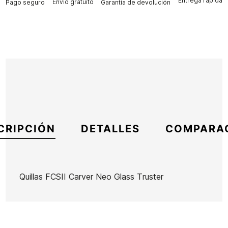
Entrega rápida
Envío gratuito
Pago seguro
Garantía de devolución
CRIPCIÓN
DETALLES
COMPARA
Quillas FCSII Carver Neo Glass Truster
Marca
FCS
Referencia
OL-VAQUX51791
En stock
7 Artículos