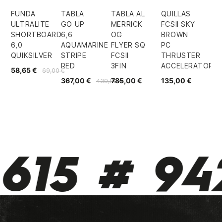
FUNDA
TABLA
TABLA AL
QUILLAS
ULTRALITE
GO UP
MERRICK
FCSII SKY
SHORTBOARD
6,6
OG
BROWN
6,0
AQUAMARINE
FLYER SQ
PC
QUIKSILVER
STRIPE
FCSII
THRUSTER
RED
3FIN
ACCELERATOR
58,65 €
69,00 €
367,00 €
785,00 €
135,00 €
439,00 €
615 # 942