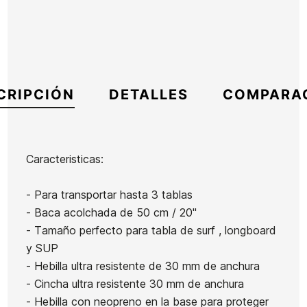
CRIPCIÓN
DETALLES
COMPARA
Caracteristicas:
Marca
Surf Logic
- Para transportar hasta 3 tablas
Referencia
SL-VACIX54152
- Baca acolchada de 50 cm / 20"
En stock
2 Artículos
- Tamaño perfecto para tabla de surf , longboard
y SUP
- Hebilla ultra resistente de 30 mm de anchura
- Cincha ultra resistente 30 mm de anchura
- Hebilla con neopreno en la base para proteger