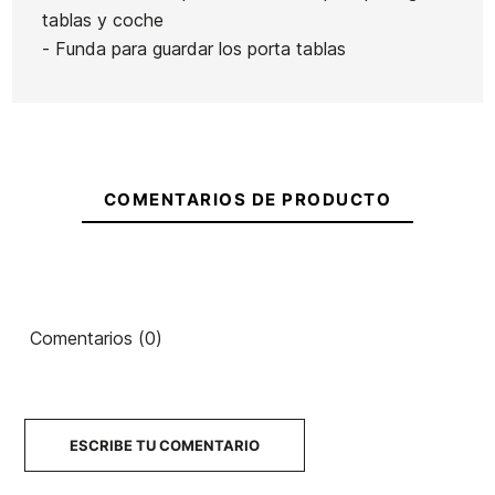
Ean13
21098654
tablas y coche
- Funda para guardar los porta tablas
Funda ECS Nylon 7,6
Funda ECS Nylon Fun
Fun
7,3
72,00 €
57,60 €
71,00 €
56,80 €
70,00
-20%
-20%
No hay características p
COMENTARIOS DE PRODUCTO
Comentarios (0)
ESCRIBE TU COMENTARIO