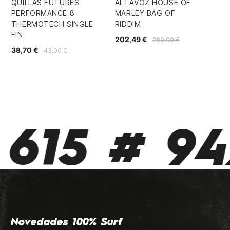
QUILLAS FUTURES
ALTAVOZ HOUSE OF
QU
PERFORMANCE 8
MARLEY BAG OF
AL
THERMOTECH SINGLE
RIDDIM
TH
FIN
202,49 €
74,
269,99 €
38,70 €
43,00 €
615 # 942
Novedades 100% Surf