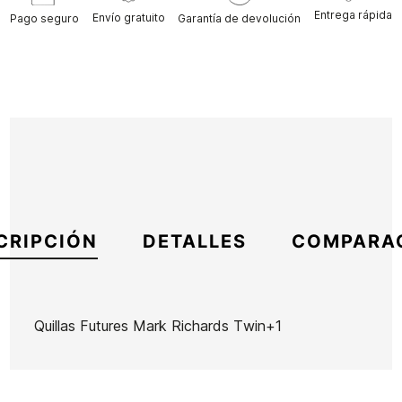
Entrega rápida
Envío gratuito
Pago seguro
Garantía de devolución
CRIPCIÓN
DETALLES
COMPARA
Quillas Futures Mark Richards Twin+1
Marca
Futures Fins
Referencia
KM-VAQUX51811