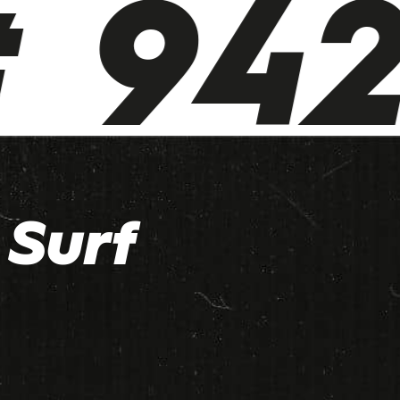
 942 
Surf