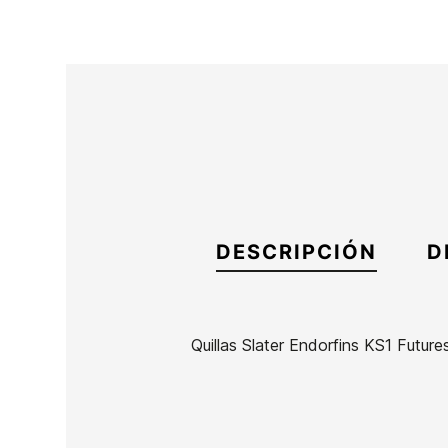
DESCRIPCIÓN
D
Quillas Slater Endorfins KS1 Futur
Marca
Slater Designs
Referencia
FW-VAQUX55719
En stock
1 Artículo