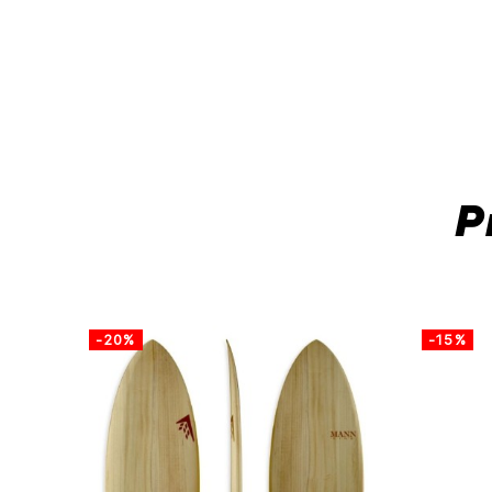
P
-20%
-15%