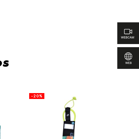
rísticas para comparar
os
-20%