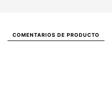
21104318
COMENTARIOS DE PRODUCTO
Quillas Futures Mayhem
Quillas Futures Controller
Evil Quad
Quad-Bamboo
-10%
-10%
0,00 €
162,00 €
170,00 €
153,00 €
Quillas Futures Mayhem Evil
Quillas Futures Controller
Quad
Quad-Bamboo