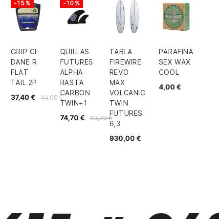
-15%
-10%
GRIP CI
QUILLAS
TABLA
PARAFINA
DANE R
FUTURES
FIREWIRE
SEX WAX
FLAT
ALPHA
REVO
COOL
TAIL 2P
RASTA
MAX
4,00 €
CARBON
VOLCANIC
37,40 €
44,00 €
TWIN+1
TWIN
FUTURES
74,70 €
83,00 €
6,3
930,00 €