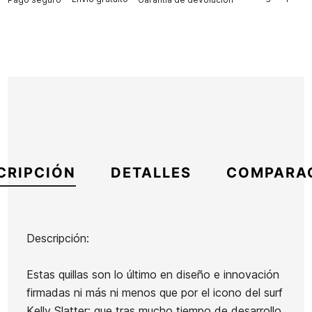
CRIPCIÓN
DETALLES
COMPARA
Descripción:
Marca
Slater Designs
Estas quillas son lo último en diseño e innovación
Referencia
FW-VAQUX55718
firmadas ni más ni menos que por el icono del surf
En stock
2 Artículos
Kelly Slatter; que tras mucho tiempo de desarrollo