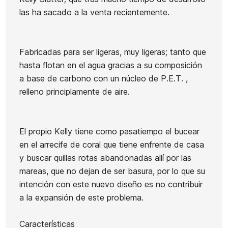
las ha sacado a la venta recientemente.
Fabricadas para ser ligeras, muy ligeras; tanto que
Ean13
21104316
hasta flotan en el agua gracias a su composición
a base de carbono con un núcleo de P.E.T. ,
Quillas Futures Al Merrick
Quillas Endorfins Kelly
relleno principlamente de aire.
HC Twin+1
Slater-TWIN + 2 FUTURE
130,00 €
117,00 €
130,00 €
117,00 €
1
-10%
-10%
El propio Kelly tiene como pasatiempo el bucear
en el arrecife de coral que tiene enfrente de casa
No hay característic
y buscar quillas rotas abandonadas allí por las
mareas, que no dejan de ser basura, por lo que su
intención con este nuevo diseño es no contribuir
a la expansión de este problema.
Características