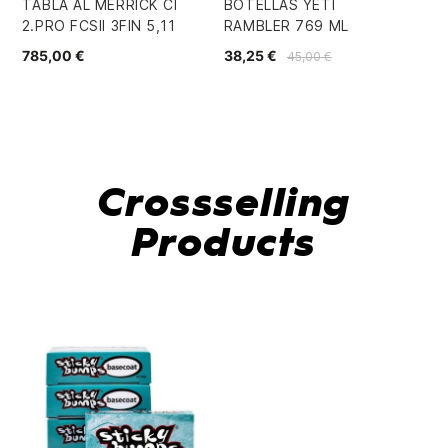
TABLA AL MERRICK CI
BOTELLAS YETI
QU
2.PRO FCSII 3FIN 5,11
RAMBLER 769 ML
NE
785,00 €
38,25 €
90
45,00 €
Crossselling
Products