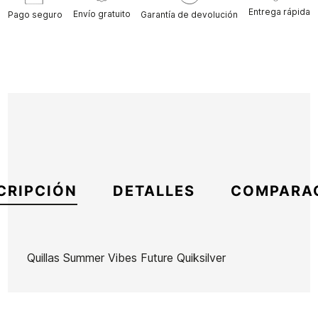
Entrega rápida
Envío gratuito
Pago seguro
Garantía de devolución
CRIPCIÓN
DETALLES
COMPARA
Quillas Summer Vibes Future Quiksilver
Marca
Quiksilver
Referencia
EG-VAQUX43023