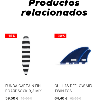
Productos
relacionados
-15%
-30%
-
FUNDA CAPTAIN FIN
QUILLAS DEFLOW MID
QU
BOARDSOCK 9,3 MIX
TWIN FCSII
FC
59,50 €
64,40 €
24
70,00 €
92,00 €