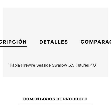
CRIPCIÓN
DETALLES
COMPARA
Tabla Firewire Seaside Swallow 5,5 Futures 4Q
Marca
Firewire
Referencia
FW-TATAX53062
En stock
1 Artículo
COMENTARIOS DE PRODUCTO
Tabla HS
Tabla
Tabla
Tabla