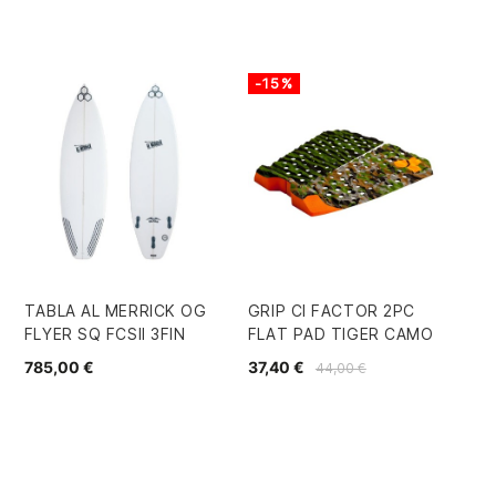
-15%
TABLA AL MERRICK OG
GRIP CI FACTOR 2PC
TA
FLYER SQ FCSII 3FIN
FLAT PAD TIGER CAMO
PA
3Q
785,00 €
37,40 €
44,00 €
90