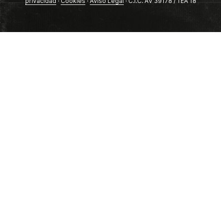
privacidad
·
Cookies
·
Aviso Legal
· C.I.C. AV 39178 / TEA 18