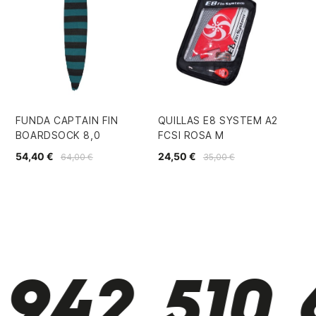
FUNDA CAPTAIN FIN
QUILLAS E8 SYSTEM A2
IN
BOARDSOCK 8,0
FCSI ROSA M
PR
54,40 €
24,50 €
24
64,00 €
35,00 €
942 510 6