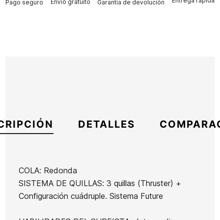
Entrega rápida
Envío gratuito
Pago seguro
Garantía de devolución
CRIPCIÓN
DETALLES
COMPARA
COLA: Redonda
SISTEMA DE QUILLAS: 3 quillas (Thruster) +
Marca
Flowt
Configuración cuádruple. Sistema Future
Referencia
AW-TATAX53229
En stock
3 Artículos