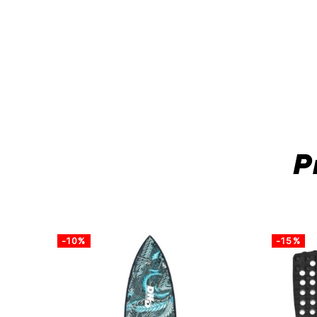
P
-10%
-15%