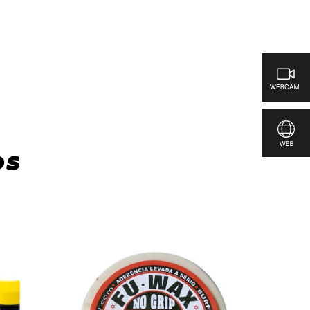
de más de un año.
ar
os