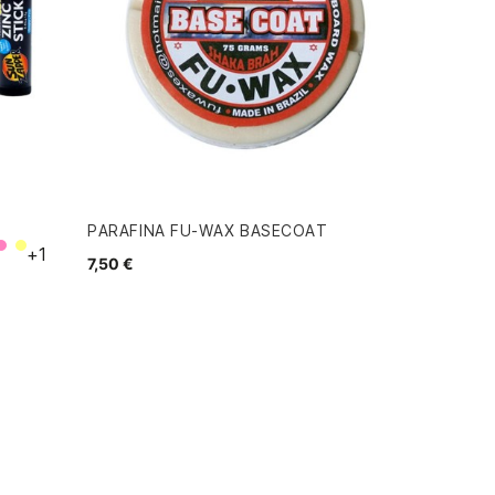
PARAFINA FU-WAX BASECOAT
o
erde
Rosa
Amarillo
+1
7,50 €