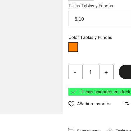
Tallas Tablas y Fundas
Color Tablas y Fundas
Naranja
-
+
Últimas unidades en stock
Añadir a favoritos
Pago seguro
Envío gra