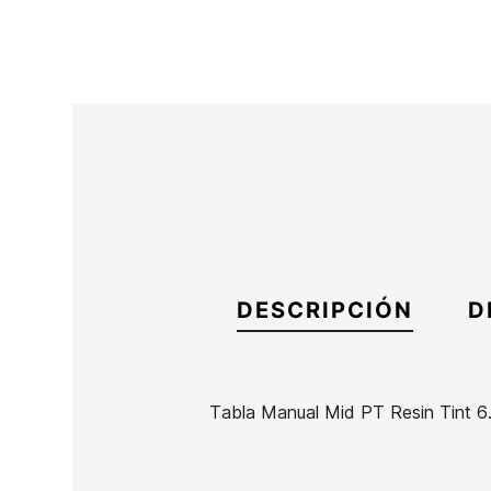
DESCRIPCIÓN
D
Tabla Manual Mid PT Resin Tint 6
Marca
Manual
Referencia
MN-TATAX46396