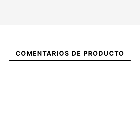
Tabla SSB
Tabla SSB
21077079
LA91 FCSII
LA91 FCSII
Quilla Boost
COMENTARIOS DE PRODUCTO
3Q 6,9"
3Q 6,7"
con motor
16/25
38/25
482,95 €
480,00 €
480,00 €
4
Accede a su
6.9 x 21
6.7 x 21
WEB
y usa
15/16 x 2
7/8 x 2 3/4
nuestro código
3/4 x
x 43.5L