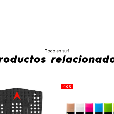
ESC10BOOST
44.97L
para obtener
un 10% de
descuento en
todos sus
productos.
No hay características para compar
Todo en surf
roductos relacionad
-10%