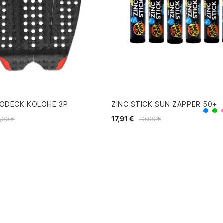
RODECK KOLOHE 3P
ZINC STICK SUN ZAPPER 50+
Blanc
Azul
V
17,91 €
,00 €
19,90 €