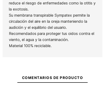
reduce el riesgo de enfermedades como la otitis y
Grip
Invento
la exotosis.
Quillas
Firewire
OE
Su membrana transpirable Sympatex permite la
FCSII
Slater
Premium
circulación del aire en la oreja manteniendo la
Performer
Ean13
21034755
Stepup
One XT
audición y el equilibrio del usuario.
Black Tri
5 piece
7'
Recomendados para proteger tus oidos contra el
Grip firewire Weekend
Retail
viento, el agua y la contaminación.
Thin Foot Traction
Material 100% reciclable.
52,00 €
52,00 €
50,00 €
52,00 €
44,20 €
-15%
No hay características para comparar
COMENTARIOS DE PRODUCTO