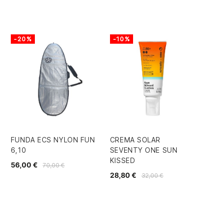
-20%
-10%
-
FUNDA ECS NYLON FUN
CREMA SOLAR
TA
6,10
SEVENTY ONE SUN
TE
KISSED
56,00 €
38
70,00 €
28,80 €
32,00 €