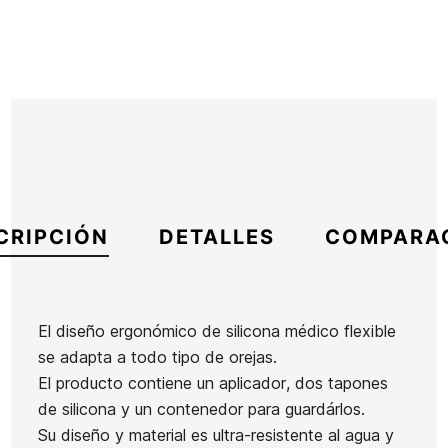
CRIPCIÓN
DETALLES
COMPARA
El diseño ergonómico de silicona médico flexible
se adapta a todo tipo de orejas.
Marca
EQ
El producto contiene un aplicador, dos tapones
Referencia
EQ-VAVAX28261
de silicona y un contenedor para guardárlos.
En stock
36 Artículos
Su diseño y material es ultra-resistente al agua y