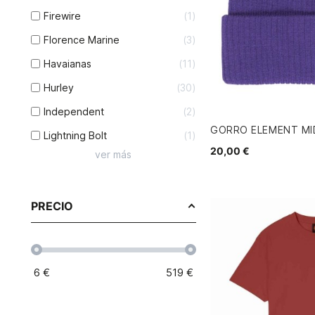
Firewire
1
Florence Marine
3
Havaianas
11
Hurley
30
Independent
2
GORRO ELEMENT MI
Lightning Bolt
1
20,00 €
ver más
PRECIO
6
€
519
€