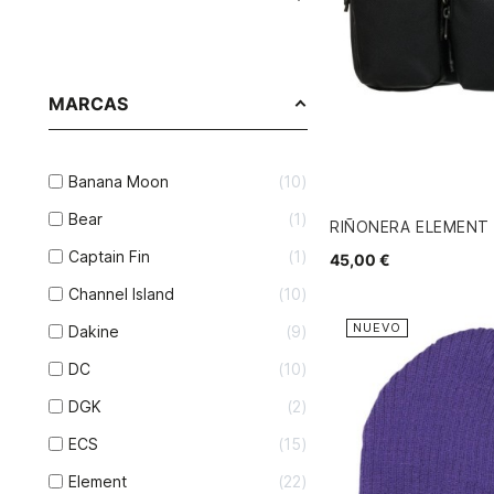
MARCAS
Banana Moon
10
Bear
1
RIÑONERA ELEMENT
Captain Fin
1
45,00 €
Channel Island
10
NUEVO
Dakine
9
DC
10
DGK
2
ECS
15
Element
22