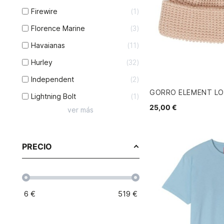
Firewire
1
Florence Marine
3
Havaianas
11
Hurley
32
Independent
2
GORRO ELEMENT L
Lightning Bolt
1
25,00 €
ver más
PRECIO
6
€
519
€