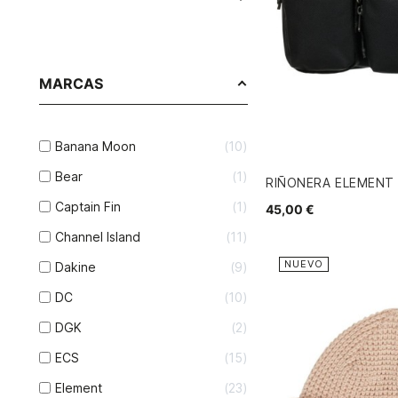
MARCAS
Banana Moon
10
Bear
1
RIÑONERA ELEMENT
Captain Fin
1
45,00 €
Channel Island
11
NUEVO
Dakine
9
DC
10
DGK
2
ECS
15
Element
23