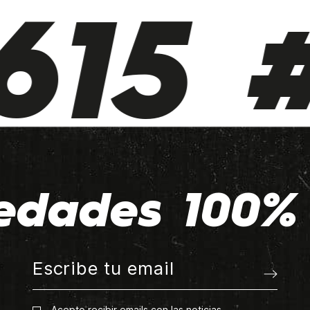
15 #
edades 100% 
Acepto recibir emails con las noticias.