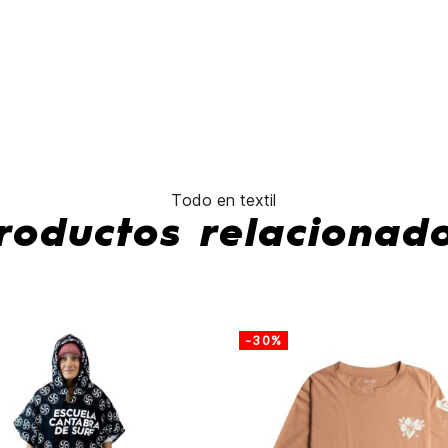
Prizm
Prizm
Black
Sapphire
No hay características para comp
Todo en textil
roductos relacionad
-30%