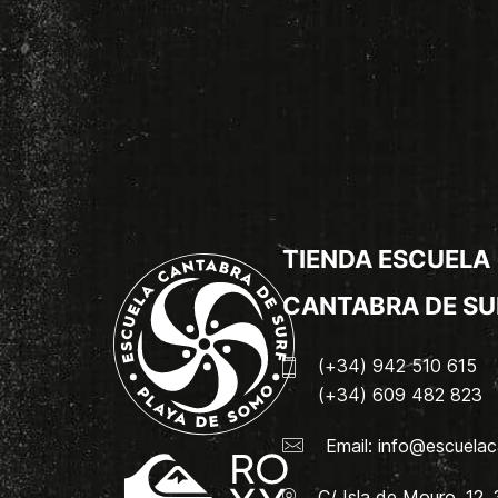
TIENDA ESCUELA
CANTABRA DE SU
(+34) 942 510 615
(+34) 609 482 823
Email:
info@escuelac
C/ Isla de Mouro, 12.