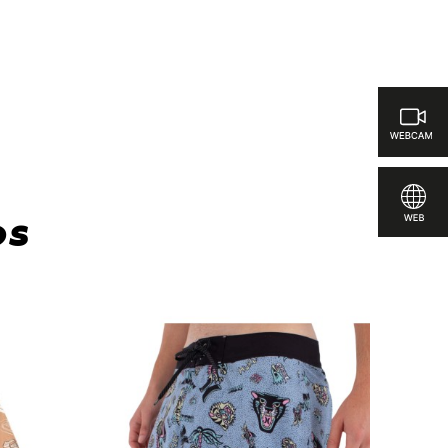
arar
os