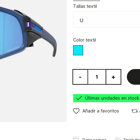
Tallas textil
Color textil
Azul
-
+
Últimas unidades en stock
Añadir a favoritos
Pago seguro
Envío gra