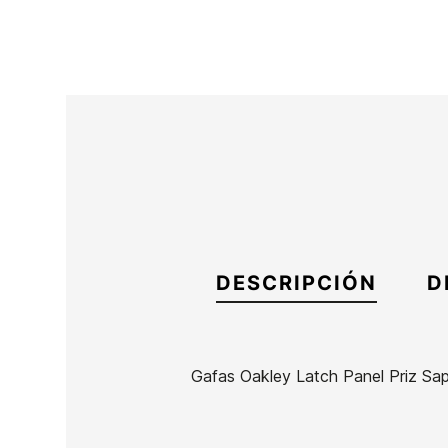
DESCRIPCIÓN
D
Gafas Oakley Latch Panel Priz Sap
Marca
Oakley
Referencia
OA-GAGAX48996