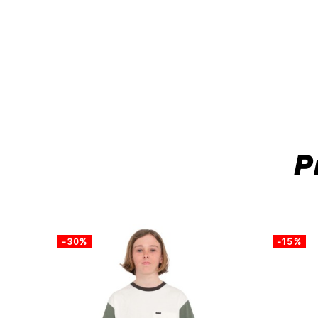
P
-30%
-15%