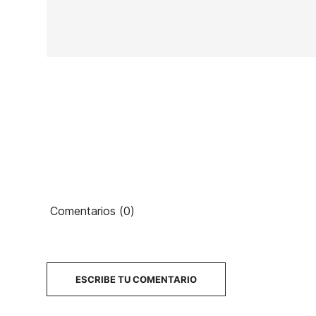
En stock
1 Artículo
Ean13
Comentarios (0)
17
PRECIO
DESCRIPCIÓN
ESCRIBE TU COMENTARIO