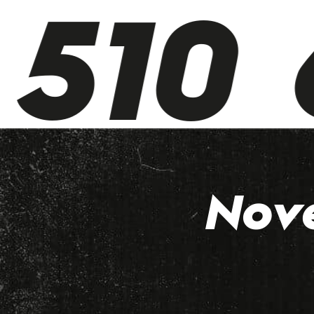
510 6
Nov