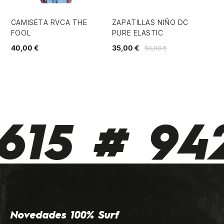
CAMISETA RVCA THE
ZAPATILLAS NIÑO DC
BL
FOOL
PURE ELASTIC
44
40,00 €
35,00 €
50,00 €
615 # 942
Novedades 100% Surf