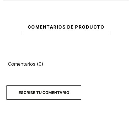
Marshal
Volcom
Icon
Ean13
21074703
Volcom
Flannel
Bob
Cremallera
Iconic Stone
COMENTARIOS DE PRODUCTO
70,00 €
70,00 €
70,00 €
70,00 €
No hay características para comparar
Comentarios (0)
ESCRIBE TU COMENTARIO