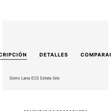
CRIPCIÓN
DETALLES
COMPARA
Gorro Lana ECS Estela Gris
Marca
ECS
Referencia
SK-REGOX47652
En stock
15 Artículos