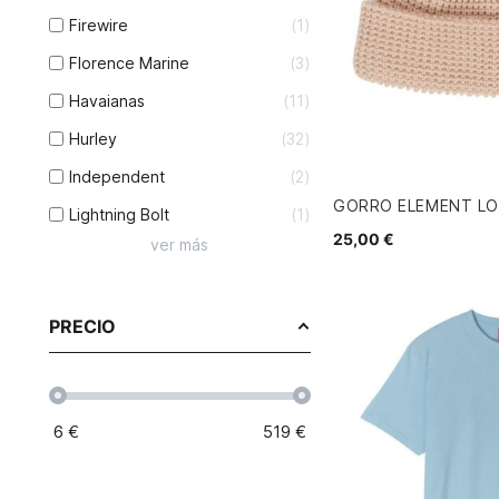
Firewire
1
Florence Marine
3
Havaianas
11
Hurley
32
Independent
2
GORRO ELEMENT L
Lightning Bolt
1
25,00 €
ver más
PRECIO
6
€
519
€