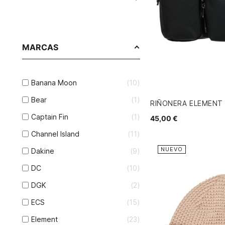
MARCAS
Banana Moon
10
Bear
1
RIÑONERA ELEMENT
Captain Fin
1
45,00 €
Channel Island
11
NUEVO
Dakine
9
DC
10
DGK
2
ECS
15
Element
23