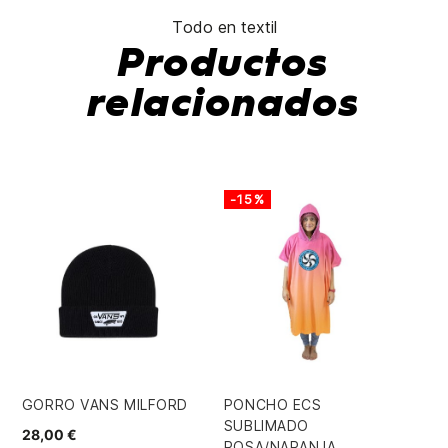
Todo en textil
Productos
relacionados
-15%
GORRO VANS MILFORD
PONCHO ECS
SH
SUBLIMADO
28,00 €
50
ROSA/NARANJA