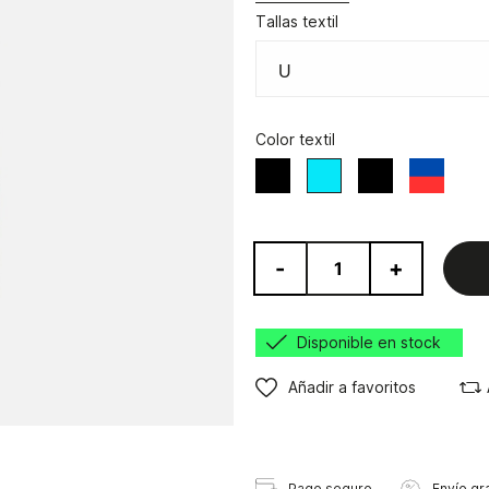
Tallas textil
Color textil
Negro
Blanco/Negro
Azul/Rojo
Azul
-
+
Disponible en stock
Añadir a favoritos
Pago seguro
Envío gra