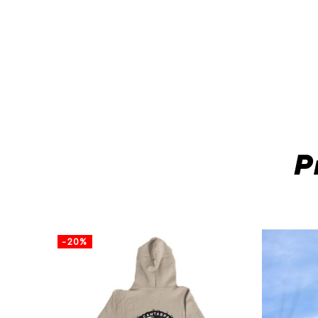
P
-20%