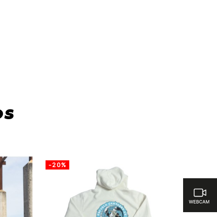
cas para comparar
os
-20%