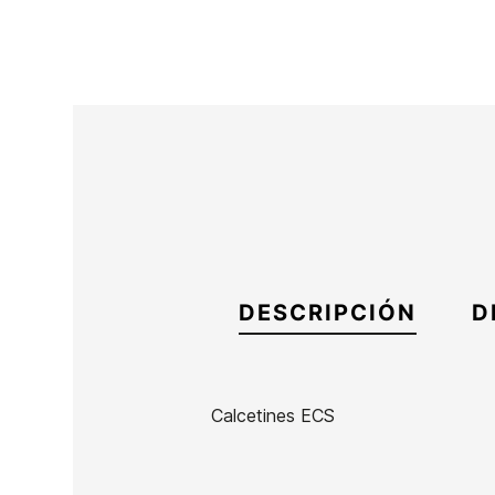
DESCRIPCIÓN
D
Calcetines ECS
Marca
ECS
Referencia
SL-RECLX50063