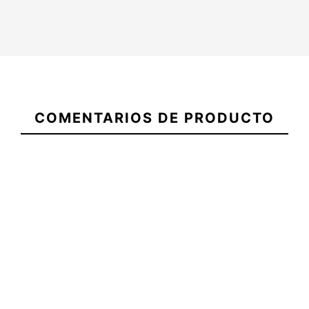
21088151
COMENTARIOS DE PRODUCTO
Gorro Lana ECS Parche
Gorro Lana ECS Estela
Negro
Gris
-20%
-20%
,00 €
15,20 €
19,00 €
15,20 €
Gorro Lana ECS Parche
Gorro Lana ECS Estela
Negro
Gris