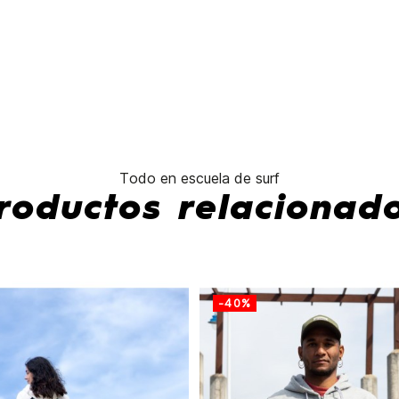
No hay característi
Todo en escuela de surf
roductos relacionad
-40%