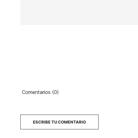
En stock
5 Artículos
Ean13
Comentarios (0)
19
PRECIO
DESCRIPCIÓN
ESCRIBE TU COMENTARIO