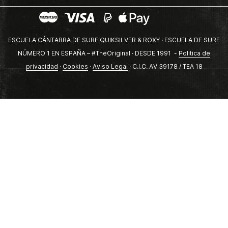
ESCUELA CÁNTABRA DE SURF QUIKSILVER & ROXY · ESCUELA DE SURF
NÚMERO 1 EN ESPAÑA – #TheOriginal · DESDE 1991 -
Politica de
privacidad
·
Cookies
·
Aviso Legal
· C.I.C. AV 39178 / TEA 18