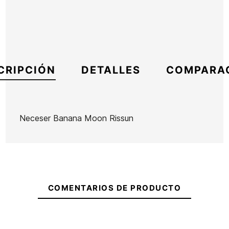
CRIPCIÓN
DETALLES
COMPARA
Neceser Banana Moon Rissun
Marca
Banana Moon
Referencia
BN-ACNEX55887
En stock
1 Artículos
COMENTARIOS DE PRODUCTO
Gorra
Camiseta
Volcom
Sisstr
Full
Daybreak
Ean13
21104773