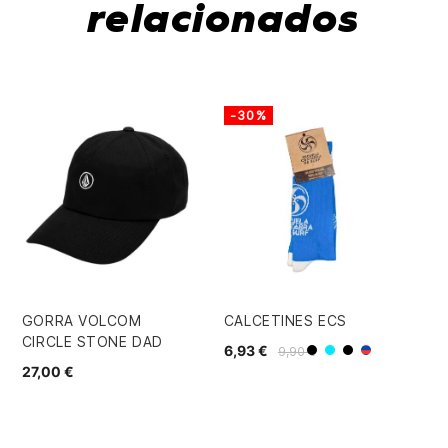
relacionados
-30%
GORRA VOLCOM
CALCETINES ECS
VE
CIRCLE STONE DAD
SA
6,93 €
9,90 €
Azul
Negro
Blanco/Negr
Azul/Rojo
27,00 €
55