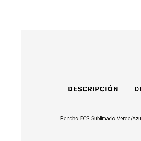
DESCRIPCIÓN
D
Poncho ECS Sublimado Verde/Azu
Marca
ECS
Referencia
MW-REPOX47624