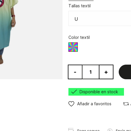
Tallas textil
Color textil
Verde/Azul
-
+
Disponible en stock
Añadir a favoritos
Pago seguro
Envío gra