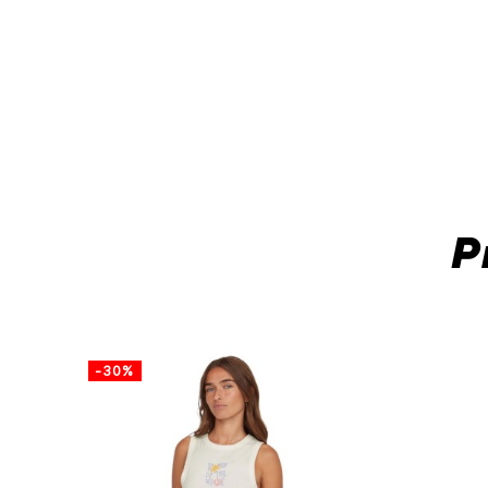
P
-30%