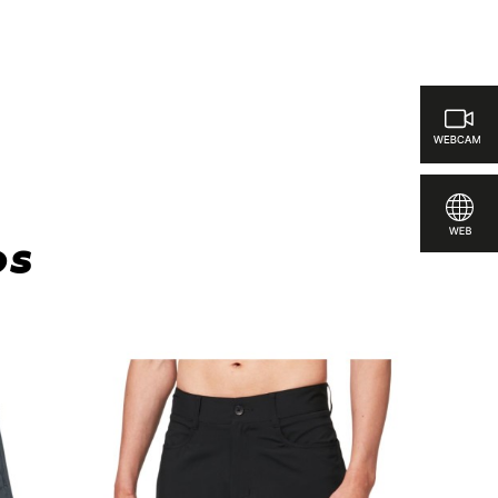
ar
os