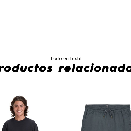
Strch 21
Hybrid Pkle
19"
No hay características para compar
Todo en textil
roductos relacionad