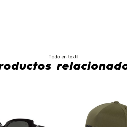
Body
Pack
No hay características para compa
Todo en textil
roductos relacionad