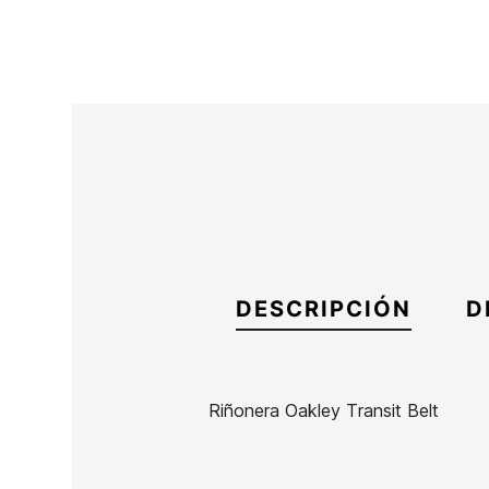
DESCRIPCIÓN
D
Riñonera Oakley Transit Belt
Marca
Oakley
Referencia
OA-AC BOX55817