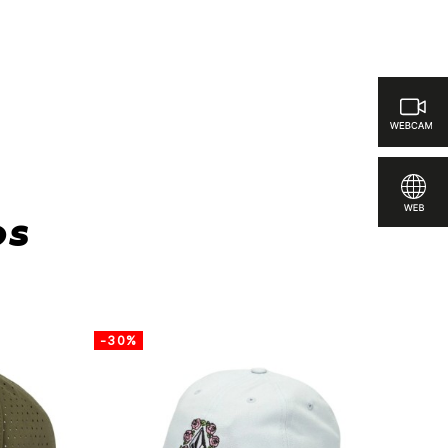
rar
os
-30%