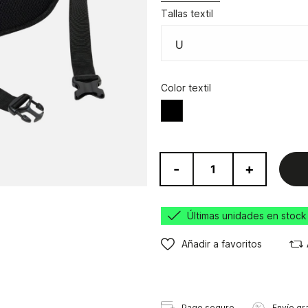
Tallas textil
Color textil
Negro
-
+
Últimas unidades en stock
Añadir a favoritos
Pago seguro
Envío gra