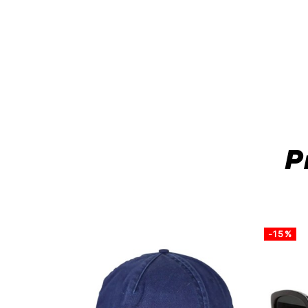
P
-15%