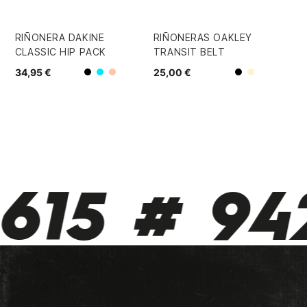
RIÑONERA DAKINE
RIÑONERAS OAKLEY
PA
CLASSIC HIP PACK
TRANSIT BELT
RO
DR
34,95 €
25,00 €
Coral
Negro
Negro
Azul
Beige
25
615 # 942