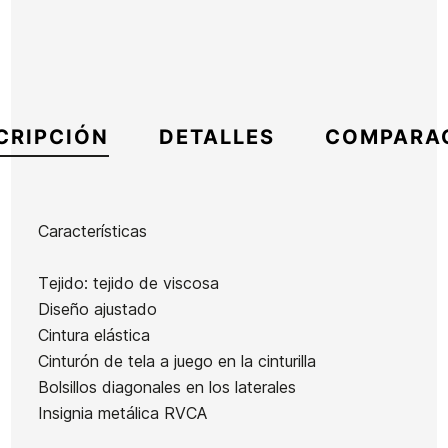
CRIPCIÓN
DETALLES
COMPARA
Características
Marca
RVCA
Tejido: tejido de viscosa
Referencia
RV-BEVEM54273
Diseño ajustado
En stock
1 Artículo
Cintura elástica
Cinturón de tela a juego en la cinturilla
Bermuda
Sudadera
Bermuda
Bolsillos diagonales en los laterales
Volcom
Niño
Oakley
Insignia metálica RVCA
Frickin
Vans
Transport
Ean13
21098986