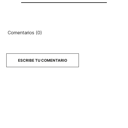
Ean13
21076536
Comentarios (0)
Bodyboard Sniper
Bodyboard Sniper Unit PE
Shenron 40"
36"
153,00 €
137,70 €
142,00 €
127,80 €
-10%
-10%
ESCRIBE TU COMENTARIO
No hay características para comparar