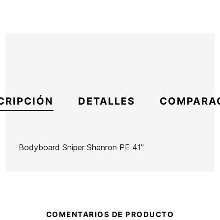
CRIPCIÓN
DETALLES
COMPARA
Bodyboard Sniper Shenron PE 41"
Marca
Sniper
Referencia
HF-TABBX46201
En stock
1 Artículo
COMENTARIOS DE PRODUCTO