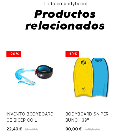
Todo en bodyboard
Productos
relacionados
-20%
-10%
-
INVENTO BODYBOARD
BODYBOARD SNIPER
BO
OE BICEP COIL
BUNCH 39"
41
22,40 €
90,00 €
20
28,00 €
100,00 €