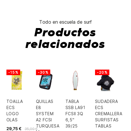
Todo en escuela de surf
Productos
relacionados
-15%
-30%
-20%
TOALLA
QUILLAS
TABLA
SUDADERA
ECS
E8
SSB LA91
ECS
LOGO
SYSTEM
FCSII 3Q
CREMALLERA
OLAS
A2 FCSI
6,5"
SURFISTAS
TURQUESA
39/25
TABLAS
29,75 €
35,00 €