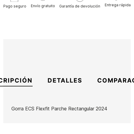
Entrega rápida
Envío gratuito
Pago seguro
Garantía de devolución
CRIPCIÓN
DETALLES
COMPARA
Gorra ECS Flexfit Parche Rectangular 2024
Marca
ECS
Referencia
SK-REGOX49095