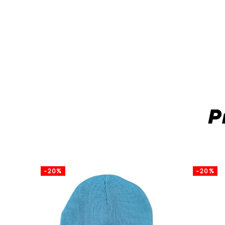
P
-20%
-20%