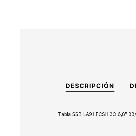
DESCRIPCIÓN
D
Tabla SSB LA91 FCSII 3Q 6,8" 33
Marca
Somo Surf Boards
Referencia
FC-TATAX53397