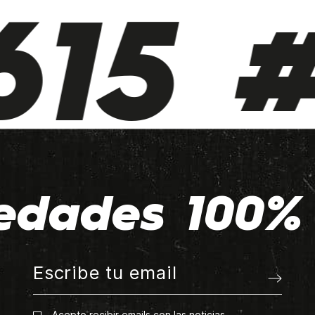
15 #
edades 100% 
Acepto recibir emails con las noticias.