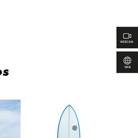
ar
os