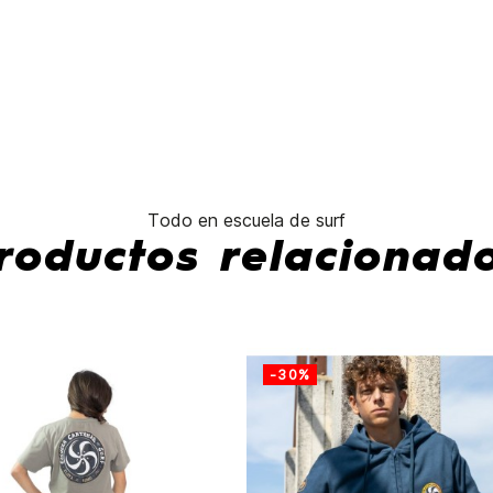
No hay características para compar
Todo en escuela de surf
roductos relacionad
-30%