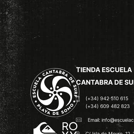
TIENDA ESCUELA
CANTABRA DE SU
(+34) 942 510 615
(+34) 609 482 823
Email:
info@escuelac
C/ Isla de Mouro, 12.