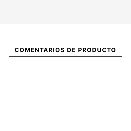
21096229
Tabla SSB Fish
Tabla SSB F
Tabla SSB The
COMENTARIOS DE PRODUCTO
To The FCSII
To The FCSII
Captain FCSII
5Q 5,6" 20/25
5,11" 14/2
5Q 5,9" 4/25
450,00 €
450,00 €
450,00 €
5.6 x 20 1/8 x 2
5.9 x 19 11/16 x
5.11 x 21 1/4 
3/8 x 29.42L
27/16 x 29.26L
5/8 x 36.76