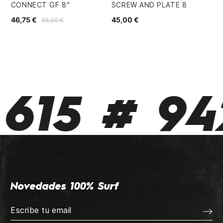
CONNECT GF 8"
SCREW AND PLATE 8
LO
46,75 €
45,00 €
31,
55,00 €
615 # 942
Novedades 100% Surf