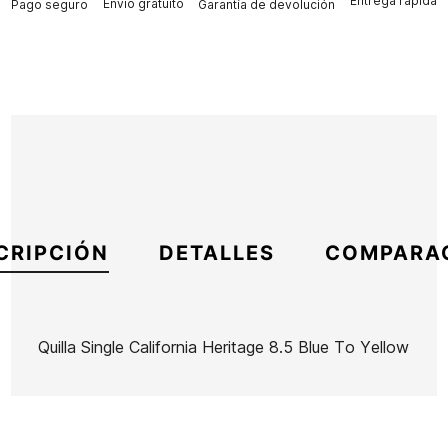
Entrega rápida
Envío gratuito
Pago seguro
Garantía de devolución
CRIPCIÓN
DETALLES
COMPARA
Quilla Single California Heritage 8.5 Blue To Yellow
Marca
Koalition Fins
Referencia
CE-VAQUX39003
En stock
1 Artículo