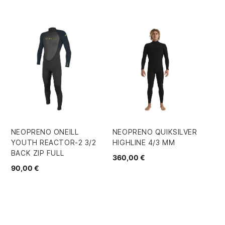
-
NEOPRENO ONEILL
NEOPRENO QUIKSILVER
ES
YOUTH REACTOR-2 3/2
HIGHLINE 4/3 MM
EL
BACK ZIP FULL
3
360,00 €
90,00 €
59