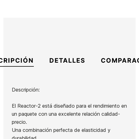
CRIPCIÓN
DETALLES
COMPARA
Descripción:
Marca
Oneill
El Reactor-2 está diseñado para el rendimiento en
Referencia
ON-TRTVN55919
un paquete con una excelente relación calidad-
En stock
1 Artículos
precio.
Una combinación perfecta de elasticidad y
durabilidad.