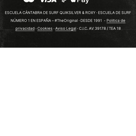
ESCUELA CÁNTABRA DE SURF QUIKSILVER & ROXY · ESCUELA DE SURF
NÚMERO 1 EN ESPAÑA – #TheOriginal · DESDE 1991 -
Politica de
privacidad
·
Cookies
·
Aviso Legal
· C.I.C. AV 39178 / TEA 18