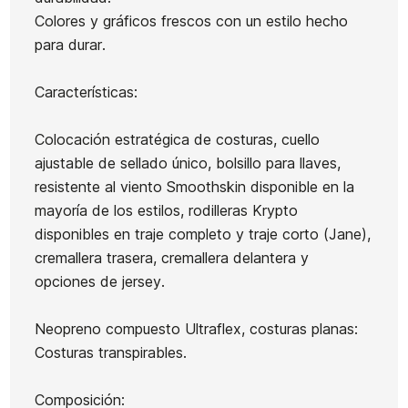
Escarpines
Escarpines
Colores y gráficos frescos con un estilo hecho
Quiksilver
Quiksilver
para durar.
Marathon
Marathon
Ean13
21104924
Sessions 3
Sessions
Chaqu
Características:
Escarpines O'neill
mm
3mm
Hyperfreak Fire 3mm
Colocación estratégica de costuras, cuello
ajustable de sellado único, bolsillo para llaves,
75,00 €
75,00 €
80,00 €
68,00 €
75,00 
-15%
resistente al viento Smoothskin disponible en la
No hay características para comparar
mayoría de los estilos, rodilleras Krypto
disponibles en traje completo y traje corto (Jane),
cremallera trasera, cremallera delantera y
opciones de jersey.
Neopreno compuesto Ultraflex, costuras planas:
Costuras transpirables.
Composición: