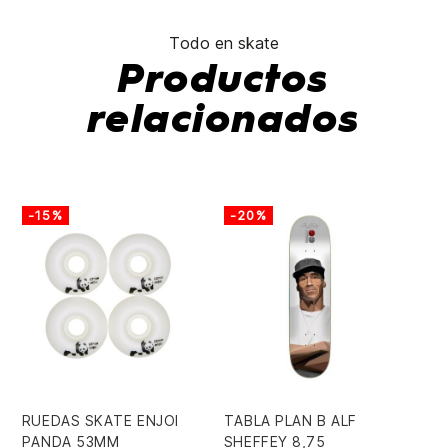
Todo en skate
Productos
relacionados
-15%
-20%
RUEDAS SKATE ENJOI
TABLA PLAN B ALF
RU
PANDA 53MM
SHEFFEY 8,75
66