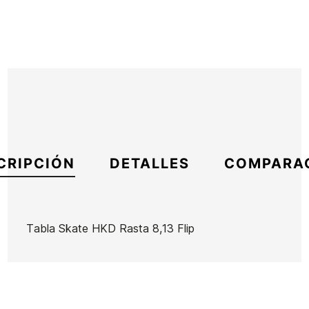
CRIPCIÓN
DETALLES
COMPARA
Tabla Skate HKD Rasta 8,13 Flip
Marca
Flip
Referencia
HL-SKTAX43771
En stock
1 Artículo