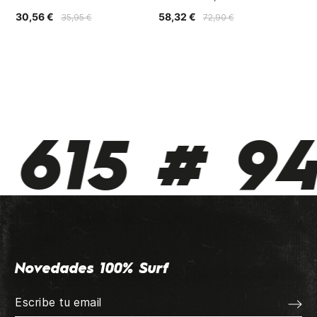
SH
30,56 €
58,32 €
35,95 €
72,90 €
52
615 # 94
Novedades 100% Surf