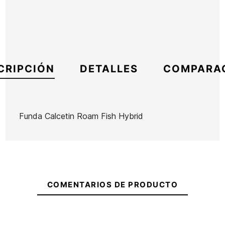
CRIPCIÓN
DETALLES
COMPARA
Funda Calcetin Roam Fish Hybrid
Marca
Roam
Referencia
HF-FUTAX55996
En stock
1 Artículo
COMENTARIOS DE PRODUCTO
Ean13
21105271