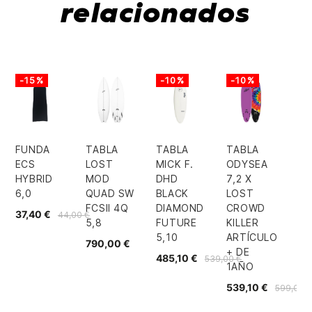
relacionados
-15%
-10%
-10%
FUNDA
TABLA
TABLA
TABLA
ECS
LOST
MICK F.
ODYSEA
HYBRID
MOD
DHD
7,2 X
6,0
QUAD SW
BLACK
LOST
FCSII 4Q
DIAMOND
CROWD
37,40 €
44,00 €
5,8
FUTURE
KILLER
5,10
ARTÍCULO
790,00 €
+ DE
485,10 €
539,00 €
1AÑO
539,10 €
599,00 €