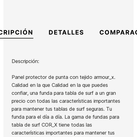
CRIPCIÓN
DETALLES
COMPARA
Descripción:
Marca
Ocean Earth
Panel protector de punta con tejido armour_x.
Referencia
OE-FUTAX55830
Calidad en la que Calidad en la que puedes
En stock
2 Artículos
confiar, una funda para tabla de surf a un gran
precio con todas las características importantes
para mantener tus tablas de surf seguras. Tu
funda para el día a día. La gama de fundas para
tabla de surf COR_X tiene todas las
Ean13
21104583
características importantes para mantener tus