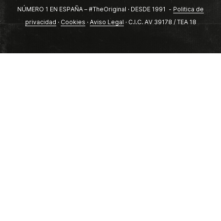
NÚMERO 1 EN ESPAÑA – #TheOriginal · DESDE 1991 -
Politica de
privacidad
·
Cookies
·
Aviso Legal
· C.I.C. AV 39178 / TEA 18