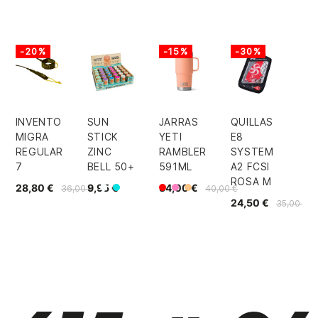
-20%
-15%
-30%
INVENTO
SUN
JARRAS
QUILLAS
MIGRA
STICK
YETI
E8
REGULAR
ZINC
RAMBLER
SYSTEM
7
BELL 50+
591ML
A2 FCSI
ROSA M
28,80 €
9,95 €
34,00 €
36,00 €
40,00 €
Blanco
Rojo
Turquesa
Rosa
Melocoton
24,50 €
35,00 €