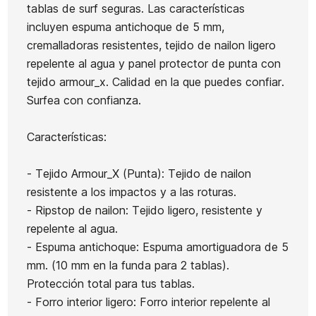
tablas de surf seguras. Las características
Quillas Deflow Rocket
Quillas Deflow Arin Vivid
Qui
incluyen espuma antichoque de 5 mm,
Futures Negra
Twin Future
cremalladoras resistentes, tejido de nailon ligero
92,00 €
73,60 €
92,00 €
73,60 €
92,0
-20%
-20%
repelente al agua y panel protector de punta con
No hay características 
tejido armour_x. Calidad en la que puedes confiar.
Surfea con confianza.
Características:
- Tejido Armour_X (Punta): Tejido de nailon
resistente a los impactos y a las roturas.
- Ripstop de nailon: Tejido ligero, resistente y
repelente al agua.
- Espuma antichoque: Espuma amortiguadora de 5
mm. (10 mm en la funda para 2 tablas).
Protección total para tus tablas.
- Forro interior ligero: Forro interior repelente al