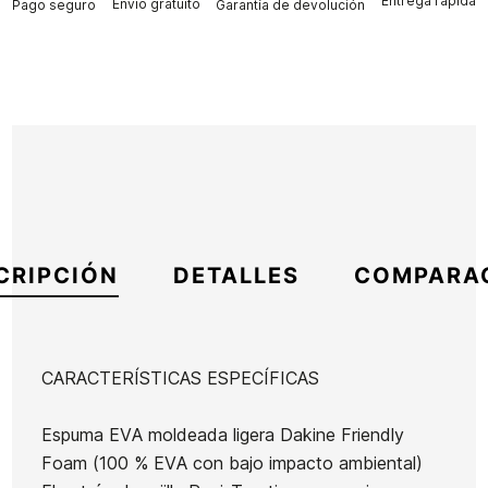
Entrega rápida
Envío gratuito
Pago seguro
Garantía de devolución
CRIPCIÓN
DETALLES
COMPARA
CARACTERÍSTICAS ESPECÍFICAS
Marca
Dakine
Espuma EVA moldeada ligera Dakine Friendly
Referencia
DK-IGGRX54668
Foam (100 % EVA con bajo impacto ambiental)
En stock
1 Artículo