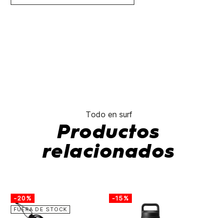
Todo en surf
Productos
relacionados
-20%
-15%
-
FUERA DE STOCK