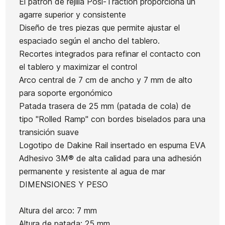
El patrón de rejilla Posi-Traction proporciona un
agarre superior y consistente
Botella
Diseño de tres piezas que permite ajustar el
Quillas
Yeti
espaciado según el ancho del tablero.
FCSII
Rambler
Recortes integrados para refinar el contacto con
Performer
Ean13
21100470
1L
el tablero y maximizar el control
Neo
Arco central de 7 cm de ancho y 7 mm de alto
Tapone
Glass
Funda Ocean&Earth
para soporte ergonómico
Sur
Pacific
Barry Day cover 5.8
Patada trasera de 25 mm (patada de cola) de
Quad
tipo "Rolled Ramp" con bordes biselados para una
Rear
transición suave
55,00 €
55,00 €
56,00 €
50,40 €
55,00 €
-10%
Logotipo de Dakine Rail insertado en espuma EVA
No hay características para comparar
Adhesivo 3M® de alta calidad para una adhesión
permanente y resistente al agua de mar
DIMENSIONES Y PESO
Altura del arco: 7 mm
Altura de patada: 25 mm