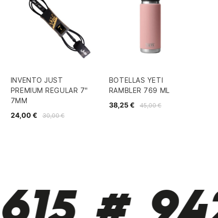
INVENTO JUST
BOTELLAS YETI
TA
PREMIUM REGULAR 7"
RAMBLER 769 ML
2.0
7MM
38,25 €
68
45,00 €
24,00 €
30,00 €
615 # 942