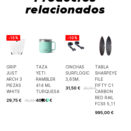
relacionados
-15%
-10%
GRIP
TAZA
CINCHAS
TABLA
JUST
YETI
SURFLOGIC
SHARPEYE
ARCH 3
RAMBLER
3,65M.
FILE
PIEZAS
414 ML
FIFTY C1
31,50 €
35,00 €
WHITE
TURQUESA
CARBON
RED RAIL
29,75 €
40,00 €
35,00 €
Negro
Mint
FCSII 5,11
995,00 €