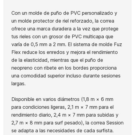
Con un molde de puño de PVC personalizado y
Estuche Quillas Channel
Jarra Yeti Rambler 591
Fu
un molde protector de riel reforzado, la correa
Islands
ml Amarillo
ofrece una marca duradera a la vez que protege
40,00 €
36,00 €
40,00 €
36,00 €
40,0
-10%
-10%
tus rieles con un grosor de PVC multicapa que
No hay características 
varía de 0,5 mm a 2 mm. El sistema de molde Fuz
Flex reduce los enredos y mejora el rendimiento
de la elasticidad, mientras que el puño de
neopreno con ribete en los bordes proporciona
una comodidad superior incluso durante sesiones
largas.
Disponible en varios diámetros (1,8 m × 6 mm
para condiciones ligeras, 2,1 m × 7 mm para el
rendimiento diario, 2,4 m × 7 mm para subidas y
2,7 m × 8 mm para surf pesado), la correa Session
se adapta a las necesidades de cada surfista.