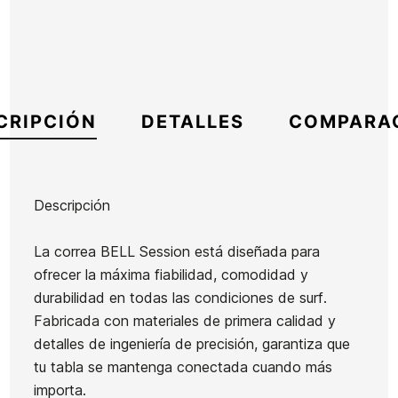
CRIPCIÓN
DETALLES
COMPARA
Descripción
Marca
Bell
La correa BELL Session está diseñada para
Referencia
EG-IGITX54210
ofrecer la máxima fiabilidad, comodidad y
En stock
5 Artículos
durabilidad en todas las condiciones de surf.
Fabricada con materiales de primera calidad y
detalles de ingeniería de precisión, garantiza que
tu tabla se mantenga conectada cuando más
importa.
Ean13
21098772