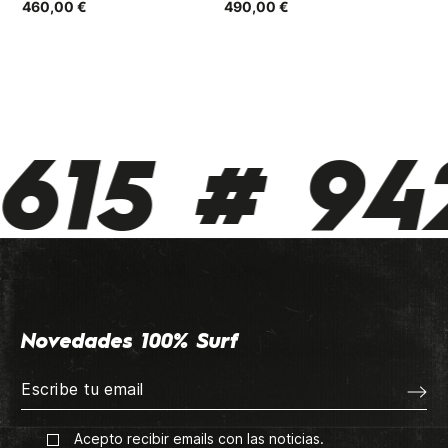
460,00 €
490,00 €
82
615 # 942
Novedades 100% Surf
Acepto recibir emails con las noticias.