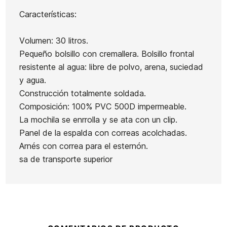
Neo
Características:
Tapone
Glass
Funda Ocean&Earth
Sur
Pacific
Barry Day cover 5.8
Volumen: 30 litros.
Quad
Pequeño bolsillo con cremallera. Bolsillo frontal
Rear
resistente al agua: libre de polvo, arena, suciedad
55,00 €
55,00 €
56,00 €
50,40 €
55,00 €
-10%
y agua.
No hay características para comparar
Construcción totalmente soldada.
Composición: 100% PVC 500D impermeable.
La mochila se enrrolla y se ata con un clip.
Panel de la espalda con correas acolchadas.
Arnés con correa para el esternón.
sa de transporte superior