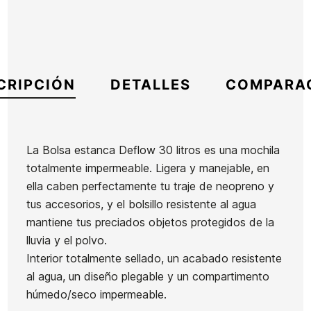
CRIPCIÓN
DETALLES
COMPARA
La Bolsa estanca Deflow 30 litros es una mochila
totalmente impermeable. Ligera y manejable, en
Marca
Deflow
ella caben perfectamente tu traje de neopreno y
Referencia
DF-ACMOX54167
tus accesorios, y el bolsillo resistente al agua
En stock
39 Artículos
mantiene tus preciados objetos protegidos de la
lluvia y el polvo.
Botella
Interior totalmente sellado, un acabado resistente
Quillas
Yeti
al agua, un diseño plegable y un compartimento
FCSII
Rambler
húmedo/seco impermeable.
Performer
Ean13
21098682
1L