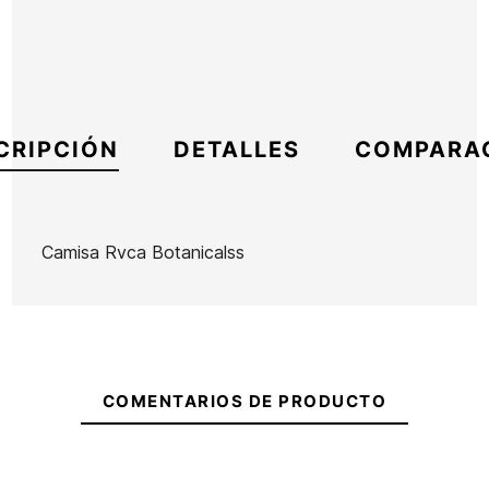
CRIPCIÓN
DETALLES
COMPARA
Camisa Rvca Botanicalss
Marca
RVCA
Referencia
RV-CACMH55031
En stock
1 Artículo
COMENTARIOS DE PRODUCTO
Sudadera
Vans
Classic III
Ean13
21101653