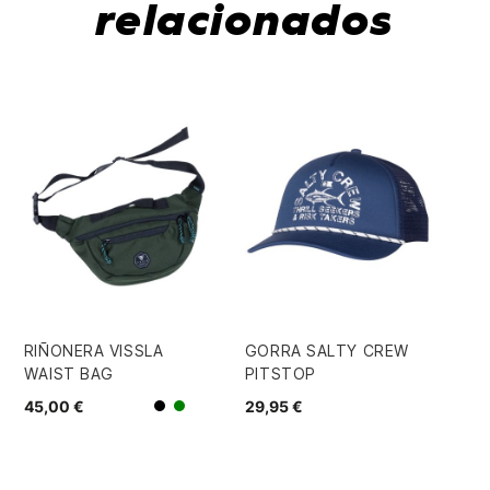
relacionados
RIÑONERA VISSLA
GORRA SALTY CREW
CA
WAIST BAG
PITSTOP
CR
45,00 €
29,95 €
34
Negro
Verde