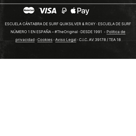
ESCUELA CÁNTABRA DE SURF QUIKSILVER & ROXY · ESCUELA DE SURF
NÚMERO 1 EN ESPAÑA – #TheOriginal · DESDE 1991 -
Politica de
privacidad
·
Cookies
·
Aviso Legal
· C.I.C. AV 39178 / TEA 18