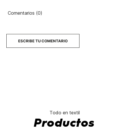
YY Logo
Country
Drop V
Class
80's
Comentarios (0)
45,00 €
45,00 €
45,00 €
45,00 €
No hay características para comparar
ESCRIBE TU COMENTARIO
Todo en textil
Productos