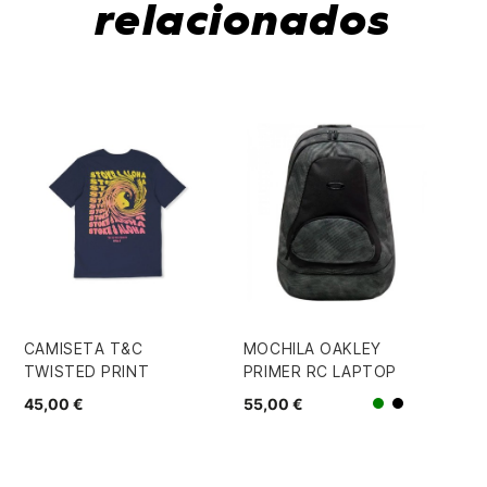
relacionados
CAMISETA T&C
MOCHILA OAKLEY
GO
TWISTED PRINT
PRIMER RC LAPTOP
29
45,00 €
55,00 €
Verde
Negro/Gri