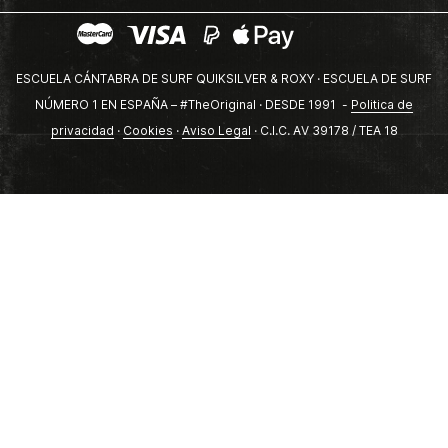
ESCUELA CÁNTABRA DE SURF QUIKSILVER & ROXY · ESCUELA DE SURF
NÚMERO 1 EN ESPAÑA – #TheOriginal · DESDE 1991 -
Politica de
privacidad
·
Cookies
·
Aviso Legal
· C.I.C. AV 39178 / TEA 18