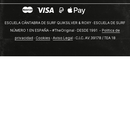
ESCUELA CÁNTABRA DE SURF QUIKSILVER & ROXY · ESCUELA DE SURF
NÚMERO 1 EN ESPAÑA – #TheOriginal · DESDE 1991 -
Politica de
privacidad
·
Cookies
·
Aviso Legal
· C.I.C. AV 39178 / TEA 18