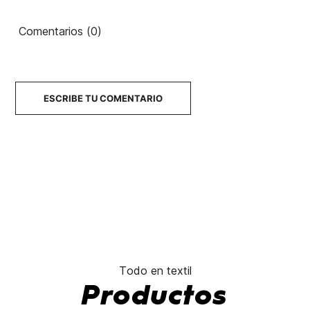
YY Logo
Country
Drop V
Class
80's
Comentarios (0)
45,00 €
45,00 €
45,00 €
45,00 €
No hay características para comparar
ESCRIBE TU COMENTARIO
Todo en textil
Productos