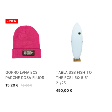
-20%
-
GORRO LANA ECS
TABLA SSB FISH TO
CA
PARCHE ROSA FLUOR
THE FCSII 5Q 5,5"
MO
21/25
15,20 €
22
19,00 €
450,00 €