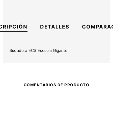
CRIPCIÓN
DETALLES
COMPARA
Sudadera ECS Escuela Gigante
Marca
ECS
Referencia
MW-RESUX55738
En stock
4 Artículos
COMENTARIOS DE PRODUCTO
Ean13
21104356