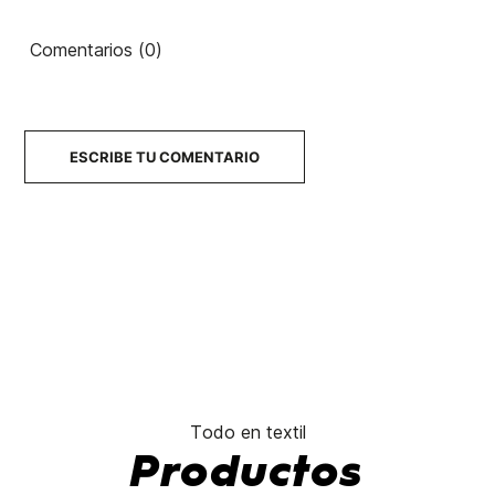
YY Logo
Country
Drop V
Class
80's
Comentarios (0)
45,00 €
45,00 €
45,00 €
45,00 €
No hay características para comparar
ESCRIBE TU COMENTARIO
Todo en textil
Productos