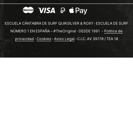
ESCUELA CÁNTABRA DE SURF QUIKSILVER & ROXY · ESCUELA DE SURF
NÚMERO 1 EN ESPAÑA – #TheOriginal · DESDE 1991 -
Politica de
privacidad
·
Cookies
·
Aviso Legal
· C.I.C. AV 39178 / TEA 18