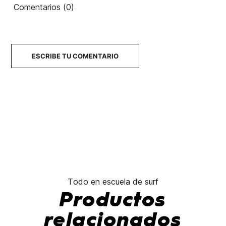
Comentarios (0)
12/25
11/25
5,10" 3/25
5,8" 5/25
490,00 €
490,00 €
490,00 €
490,00 €
No hay características para comparar
ESCRIBE TU COMENTARIO
Todo en escuela de surf
Productos
relacionados