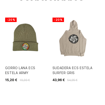
-20%
-20%
-
GORRO LANA ECS
SUDADERA ECS ESTELA
SO
ESTELA ARMY
SURFER GRIS
PA
15,20 €
43,96 €
19,
19,00 €
54,95 €