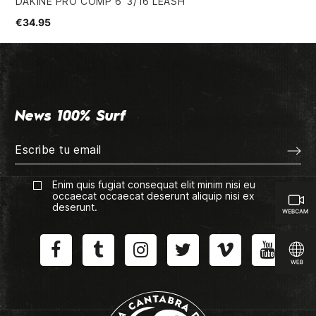
DAKINE PRO COMP 6' 3/16 LEASH
TR
€34.95
€2
News 100% Surf
Enim quis fugiat consequat elit minim nisi eu
occaecat occaecat deserunt aliquip nisi ex
deserunt.