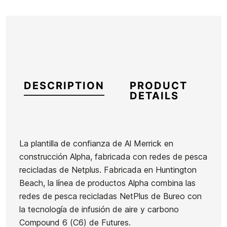
DESCRIPTION
PRODUCT
DETAILS
La plantilla de confianza de Al Merrick en
construcción Alpha, fabricada con redes de pesca
Brand
Komunity
recicladas de Netplus. Fabricada en Huntington
Reference
KM-VAQUX40156
Beach, la línea de productos Alpha combina las
In stock
2 Items
redes de pesca recicladas NetPlus de Bureo con
la tecnología de infusión de aire y carbono
Quillas
Compound 6 (C6) de Futures.
Blue Fins
Fins FCS
FCSII