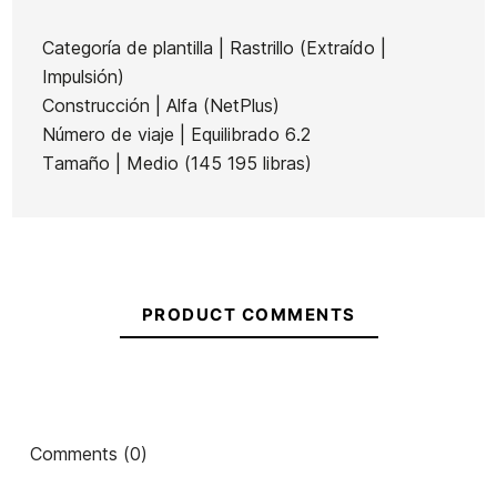
FCSII
II
Carver
Categoría de plantilla | Rastrillo (Extraído |
Performer
Performer
Ean13
21061952
Neo
Impulsión)
Neo
Neo
Glass
Futures JJ Florence
Construcción | Alfa (NetPlus)
Glass
Glass Tri
Sage
Alpha Thruster Carbon
Número de viaje | Equilibrado 6.2
Pacific Tri
Fins
Tri Fins
fins
Tamaño | Medio (145 195 libras)
€85.00
€85.00
€85.00
€85.00
€76.50
-10%
No features to compare
PRODUCT COMMENTS
Comments (0)